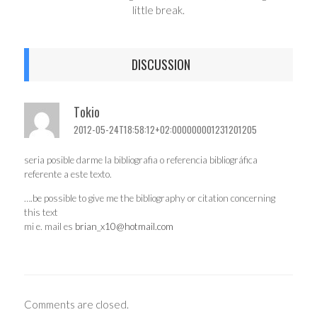
little break.
DISCUSSION
Tokio
2012-05-24T18:58:12+02:000000001231201205
seria posible darme la bibliografia o referencia bibliográfica
referente a este texto.
….be possible to give me the bibliography or citation concerning
this text
mi e. mail es
brian_x10@hotmail.com
Comments are closed.