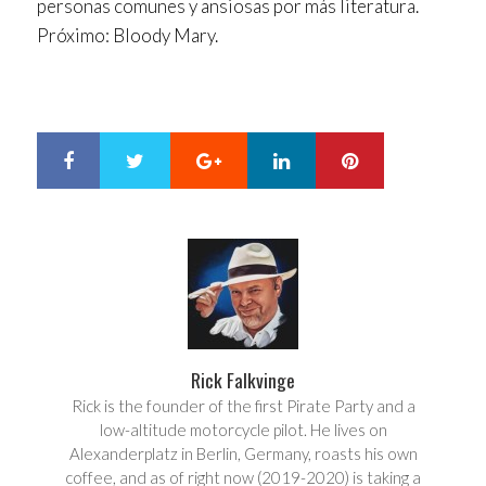
personas comunes y ansiosas por más literatura.
Próximo: Bloody Mary.
Google+
LinkedIn
Pinterest
S
T
h
w
a
e
r
e
e
t
Rick Falkvinge
Rick is the founder of the first Pirate Party and a
low-altitude motorcycle pilot. He lives on
Alexanderplatz in Berlin, Germany, roasts his own
coffee, and as of right now (2019-2020) is taking a