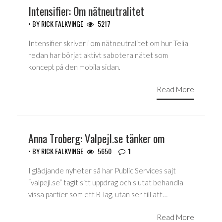
Intensifier: Om nätneutralitet
• BY
RICK FALKVINGE
5217
Intensifier skriver i om nätneutralitet om hur Telia
redan har börjat aktivt sabotera nätet som
koncept på den mobila sidan.
Read More
Anna Troberg: Valpejl.se tänker om
• BY
RICK FALKVINGE
5650
1
I glädjande nyheter så har Public Services sajt
“valpejl.se” tagit sitt uppdrag och slutat behandla
vissa partier som ett B-lag, utan ser till att…
Read More