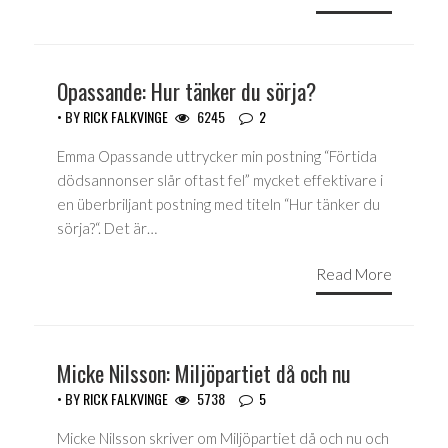
Opassande: Hur tänker du sörja?
• BY
RICK FALKVINGE
6245
2
Emma Opassande uttrycker min postning “Förtida
dödsannonser slår oftast fel” mycket effektivare i
en überbriljant postning med titeln “Hur tänker du
sörja?“. Det är…
Read More
Micke Nilsson: Miljöpartiet då och nu
• BY
RICK FALKVINGE
5738
5
Micke Nilsson skriver om Miljöpartiet då och nu och