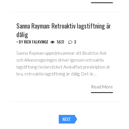
Sanna Rayman: Retroaktiv lagstiftning är
dålig
• BY
RICK FALKVINGE
5631
3
Sanna Rayman uppmärksammar att Beatrice Ask
och Alliansregeringen driver igenom retroaktiv
lagstiftning i ledarsticket Avskaffad preskription är
bra, retroaktiv lagstiftning är dålig. Det är…
Read More
Posts
NEXT
navigation