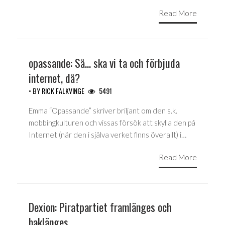
Read More
opassande: Så… ska vi ta och förbjuda
internet, då?
• BY
RICK FALKVINGE
5491
Emma “Opassande” skriver briljant om den s.k.
mobbingkulturen och vissas försök att skylla den på
Internet (när den i själva verket finns överallt) i…
Read More
Dexion: Piratpartiet framlänges och
baklänges