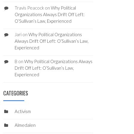
Travis Peacock
on
Why Political
Organizations Always Drift Off Left:
O’Sullivan’s Law, Experienced
Jari
on
Why Political Organizations
Always Drift Off Left: O’Sullivan’s Law,
Experienced
B
on
Why Political Organizations Always
Drift Off Left: O’Sullivan’s Law,
Experienced
CATEGORIES
Activism
Almedalen