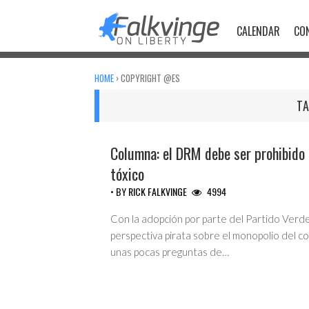
Skip
to
CALENDAR
CO
content
HOME
›
COPYRIGHT @ES
TA
Columna: el DRM debe ser prohibido
UNCATEGORIZED
tóxico
• BY
RICK FALKVINGE
4994
Con la adopción por parte del Partido Verd
perspectiva pirata sobre el monopolio del co
unas pocas preguntas de…