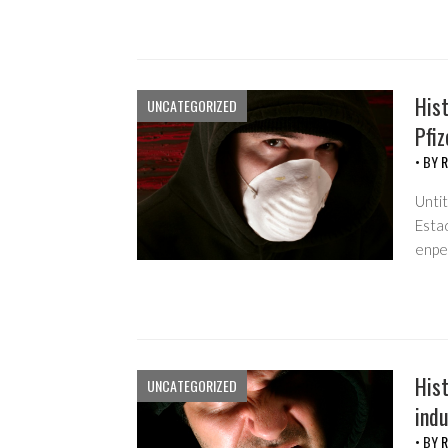
Hist
UNCATEGORIZED
Pfiz
• BY
R
Unti
Esta
enpe
Hist
UNCATEGORIZED
indu
• BY
R