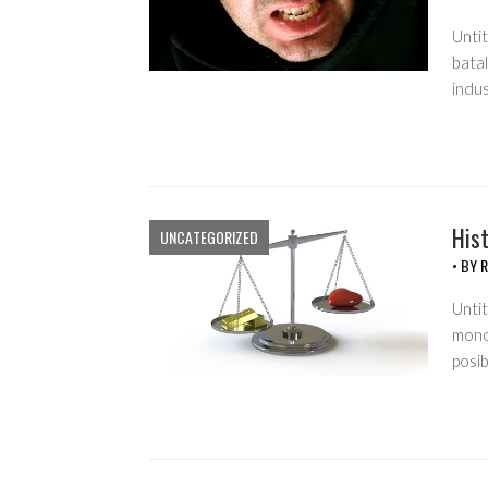
Unti
batal
indus
Hist
UNCATEGORIZED
• BY
R
Untit
monop
posi