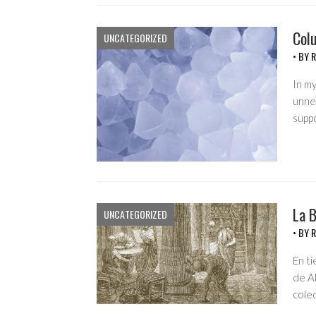
Col
UNCATEGORIZED
• BY
R
In my
unnec
suppo
La B
UNCATEGORIZED
• BY
R
En ti
de Al
cole