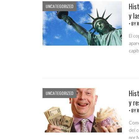
Hist
UNCATEGORIZED
y la
• BY
R
El co
apar
capí
Hist
UNCATEGORIZED
y re
• BY
R
Como
del 
por M