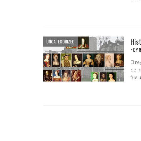
Hist
UNCATEGORIZED
• BY
R
El re
de In
fue 