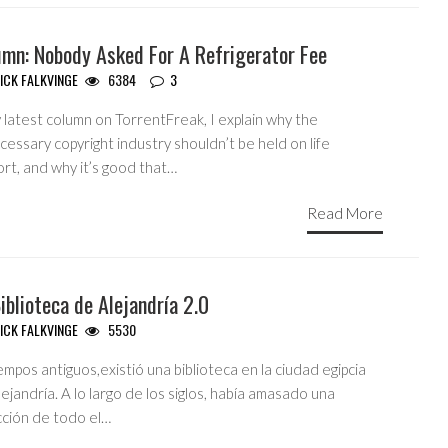
umn: Nobody Asked For A Refrigerator Fee
ICK FALKVINGE
6384
3
 latest column on TorrentFreak, I explain why the
essary copyright industry shouldn’t be held on life
rt, and why it’s good that…
Read More
iblioteca de Alejandría 2.0
ICK FALKVINGE
5530
empos antiguos,existió una biblioteca en la ciudad egipcia
ejandría. A lo largo de los siglos, había amasado una
cción de todo el…